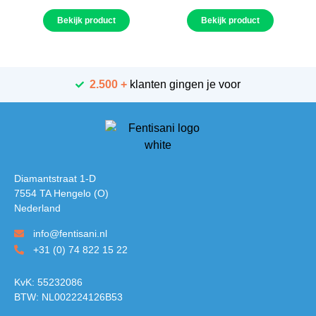
Bekijk product
Bekijk product
2.500 +
klanten gingen je voor
Diamantstraat 1-D
7554 TA Hengelo (O)
Nederland
info@fentisani.nl
+31 (0) 74 822 15 22
KvK: 55232086
BTW: NL002224126B53