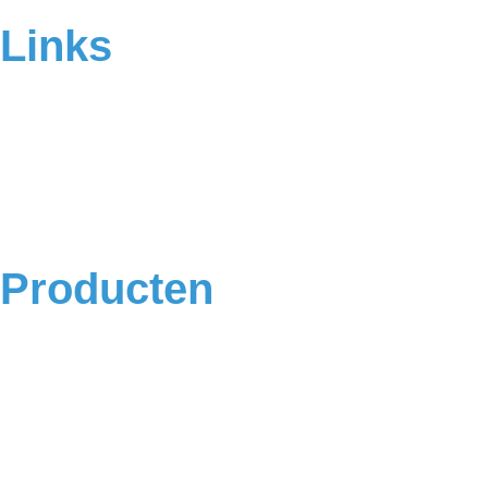
Links
Home
Over ons
Contact
Veelgestelde vragen
Algemene voorwaarden
Privacyverklaring
Producten
Badkamermeubels
Vloeren
Douches
Toilet
Baden
Kranen
Accessoires