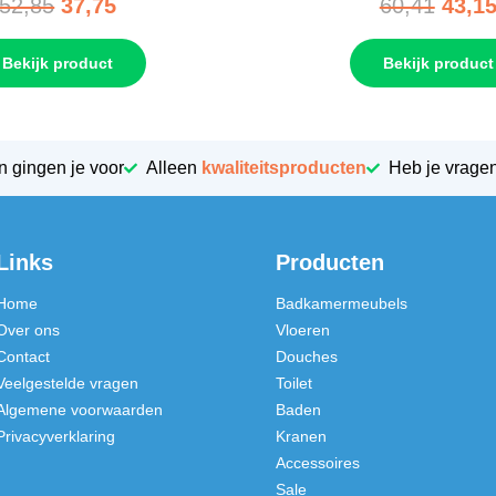
52,85
37,75
60,41
43,1
Bekijk product
Bekijk product
n gingen je voor
Alleen
kwaliteitsproducten
Heb je vrage
Links
Producten
Home
Badkamermeubels
Over ons
Vloeren
Contact
Douches
Veelgestelde vragen
Toilet
Algemene voorwaarden
Baden
Privacyverklaring
Kranen
Accessoires
Sale