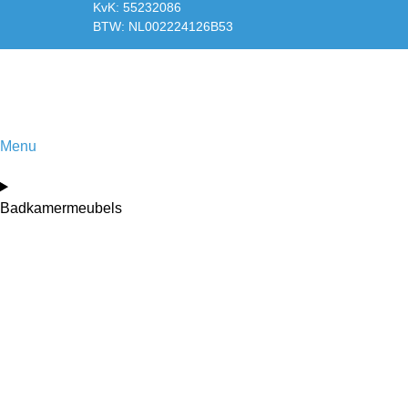
KvK: 55232086
BTW: NL002224126B53
Menu
Badkamermeubels