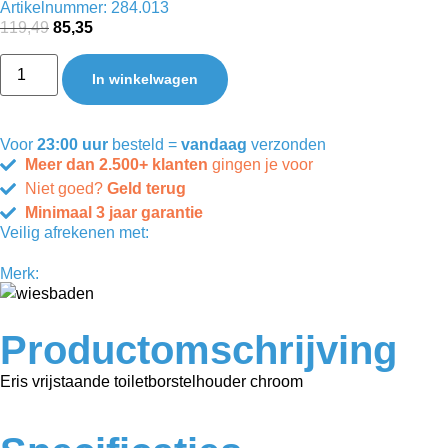
Artikelnummer: 284.013
119,49
85,35
In winkelwagen
Voor
23:00 uur
besteld =
vandaag
verzonden
Meer dan 2.500+ klanten
gingen je voor
Niet goed?
Geld terug
Minimaal 3 jaar garantie
Veilig afrekenen met:
Merk:
Productomschrijving
Eris vrijstaande toiletborstelhouder chroom