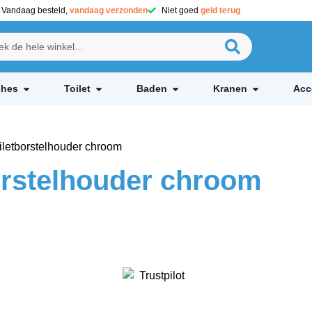
Vandaag besteld,
vandaag verzonden
Niet goed
geld terug
hes
Toilet
Baden
Kranen
Acc
oiletborstelhouder chroom
borstelhouder chroom