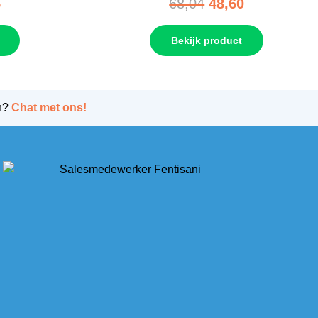
5
68,04
48,60
Bekijk product
n?
Chat met ons!