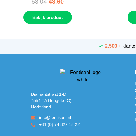
68,04
48,60
Bekijk product
2.500 +
klante
Diamantstraat 1-D
7554 TA Hengelo (O)
Nederland
info@fentisani.nl
+31 (0) 74 822 15 22