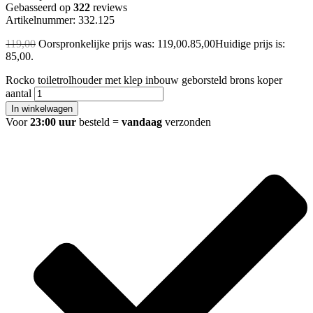
Gebasseerd op
322
reviews
Artikelnummer: 332.125
119,00
Oorspronkelijke prijs was: 119,00.
85,00
Huidige prijs is:
85,00.
Rocko toiletrolhouder met klep inbouw geborsteld brons koper
aantal
In winkelwagen
Voor
23:00 uur
besteld =
vandaag
verzonden