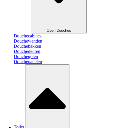
Open Douches
Douchecabines
Douchewanden
Douchebakken
Douchedeuren
Douchegoten
Douchepanelen
Toilet