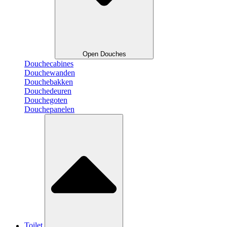
Open Douches
Douchecabines
Douchewanden
Douchebakken
Douchedeuren
Douchegoten
Douchepanelen
Toilet