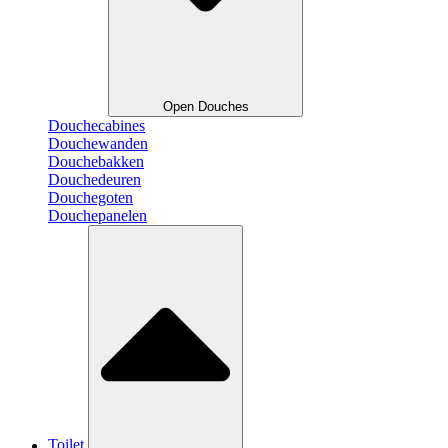
Open Douches
Douchecabines
Douchewanden
Douchebakken
Douchedeuren
Douchegoten
Douchepanelen
Toilet