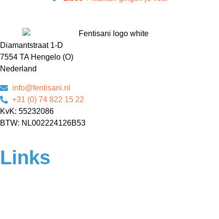
Diamantstraat 1-D
7554 TA Hengelo (O)
Nederland
info@fentisani.nl
+31 (0) 74 822 15 22
KvK: 55232086
BTW: NL002224126B53
Links
Home
Over ons
Contact
Veelgestelde vragen