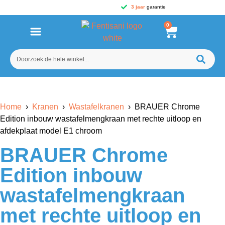
3 jaar
garantie
0
Home
›
Kranen
›
Wastafelkranen
› BRAUER Chrome
Edition inbouw wastafelmengkraan met rechte uitloop en
afdekplaat model E1 chroom
BRAUER Chrome
Edition inbouw
wastafelmengkraan
met rechte uitloop en