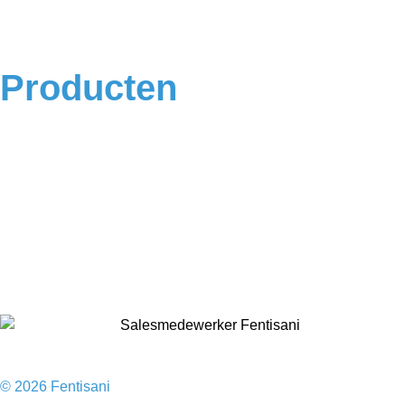
Algemene voorwaarden
Privacyverklaring
Producten
Badkamermeubels
Vloeren
Douches
Toilet
Baden
Kranen
Accessoires
Sale
© 2026 Fentisani