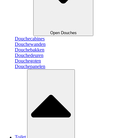
Open Douches
Douchecabines
Douchewanden
Douchebakken
Douchedeuren
Douchegoten
Douchepanelen
Toilet