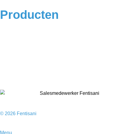
Producten
Badkamermeubels
Vloeren
Douches
Toilet
Baden
Kranen
Accessoires
Sale
© 2026 Fentisani
Menu