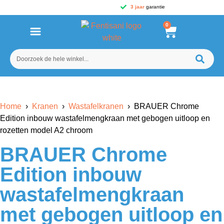
3 jaar
garantie
0
Home
›
Kranen
›
Wastafelkranen
› BRAUER Chrome
Edition inbouw wastafelmengkraan met gebogen uitloop en
rozetten model A2 chroom
BRAUER Chrome
Edition inbouw
wastafelmengkraan
met gebogen uitloop en