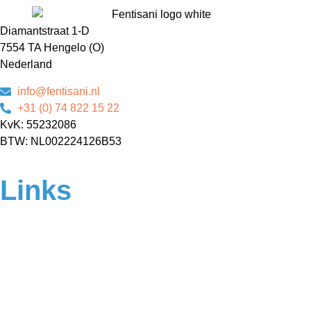
Diamantstraat 1-D
7554 TA Hengelo (O)
Nederland
info@fentisani.nl
+31 (0) 74 822 15 22
KvK: 55232086
BTW: NL002224126B53
Links
Home
Over ons
Contact
Veelgestelde vragen
Algemene voorwaarden
Privacyverklaring