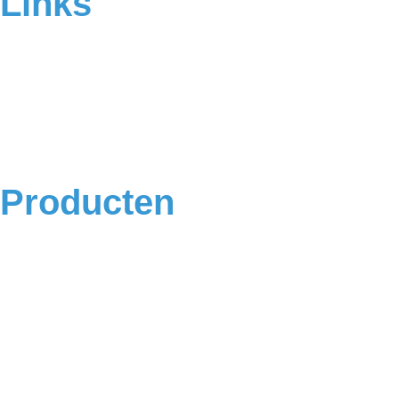
Links
Home
Over ons
Contact
Veelgestelde vragen
Algemene voorwaarden
Privacyverklaring
Producten
Badkamermeubels
Vloeren
Douches
Toilet
Baden
Kranen
Accessoires
Sale