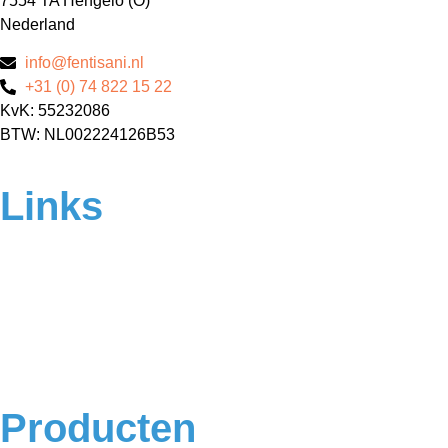
7554 TA Hengelo (O)
Nederland
info@fentisani.nl
+31 (0) 74 822 15 22
KvK: 55232086
BTW: NL002224126B53
Links
Home
Over ons
Contact
Veelgestelde vragen
Algemene voorwaarden
Privacyverklaring
Producten