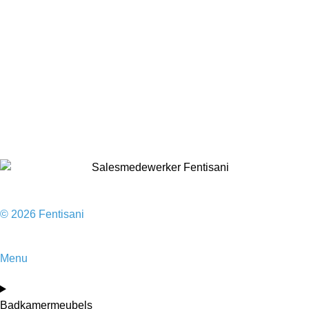
Badkamermeubels
Vloeren
Douches
Toilet
Baden
Kranen
Accessoires
Sale
© 2026 Fentisani
Menu
Badkamermeubels