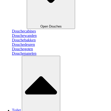
Open Douches
Douchecabines
Douchewanden
Douchebakken
Douchedeuren
Douchegoten
Douchepanelen
Toilet