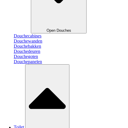
Open Douches
Douchecabines
Douchewanden
Douchebakken
Douchedeuren
Douchegoten
Douchepanelen
Toilet