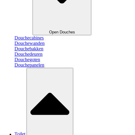
Open Douches
Douchecabines
Douchewanden
Douchebakken
Douchedeuren
Douchegoten
Douchepanelen
Toilet