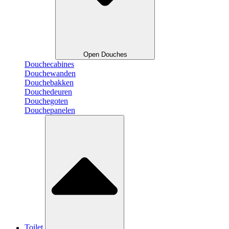
Open Douches
Douchecabines
Douchewanden
Douchebakken
Douchedeuren
Douchegoten
Douchepanelen
Toilet