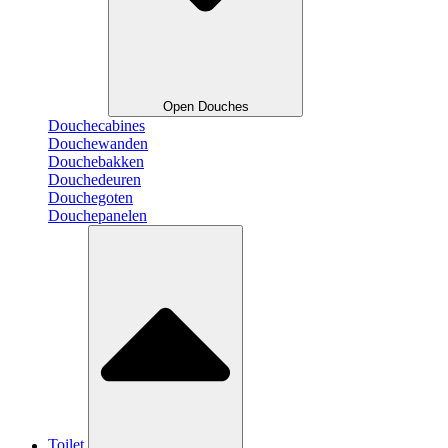
Open Douches
Douchecabines
Douchewanden
Douchebakken
Douchedeuren
Douchegoten
Douchepanelen
Toilet