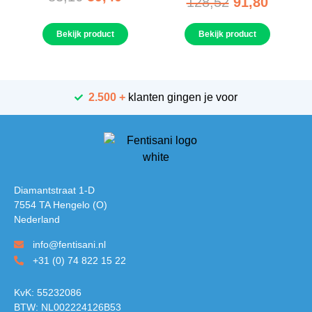
128,52
91,80
Bekijk product
Bekijk product
2.500 +
klanten gingen je voor
Diamantstraat 1-D
7554 TA Hengelo (O)
Nederland
info@fentisani.nl
+31 (0) 74 822 15 22
KvK: 55232086
BTW: NL002224126B53