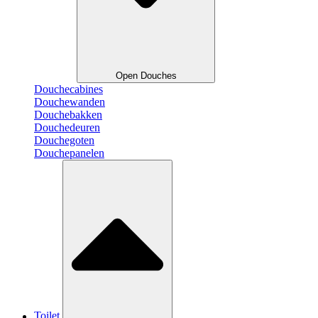
Open Douches
Douchecabines
Douchewanden
Douchebakken
Douchedeuren
Douchegoten
Douchepanelen
Toilet