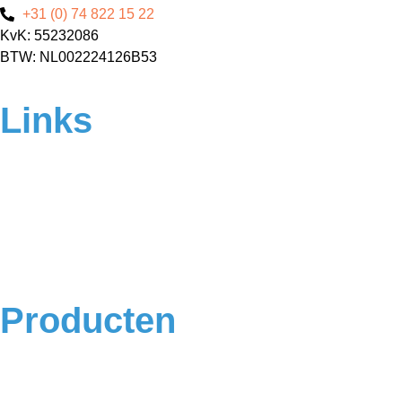
+31 (0) 74 822 15 22
KvK: 55232086
BTW: NL002224126B53
Links
Home
Over ons
Contact
Veelgestelde vragen
Algemene voorwaarden
Privacyverklaring
Producten
Badkamermeubels
Vloeren
Douches