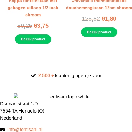
Kappa fonteinkraan met
Universele thermostatische
gebogen uitloop 1/2 inch
douchemengkraan 12cm chroom
chroom
128,52
91,80
89,25
63,75
Bekijk product
Bekijk product
2.500 +
klanten gingen je voor
Diamantstraat 1-D
7554 TA Hengelo (O)
Nederland
info@fentisani.nl