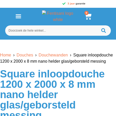
3 jaar
garantie
0
Home
›
Douches
›
Douchewanden
› Square inloopdouche
1200 x 2000 x 8 mm nano helder glas/geborsteld messing
Square inloopdouche
1200 x 2000 x 8 mm
nano helder
glas/geborsteld
messing