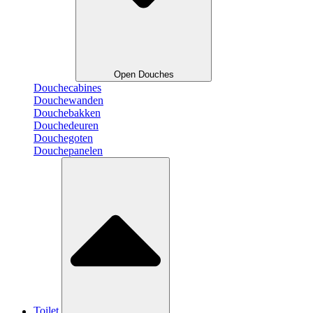
Open Douches
Douchecabines
Douchewanden
Douchebakken
Douchedeuren
Douchegoten
Douchepanelen
Toilet