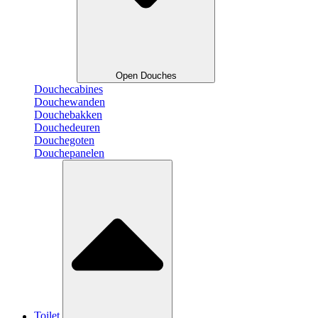
Open Douches
Douchecabines
Douchewanden
Douchebakken
Douchedeuren
Douchegoten
Douchepanelen
Toilet