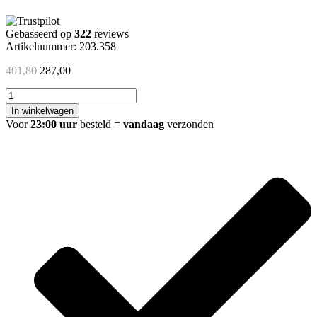
Gebasseerd op
322
reviews
Artikelnummer: 203.358
Oorspronkelijke
Huidige
401,80
287,00
prijs
prijs
Less
was:
is:
inloopdouche
401,80.
287,00.
In winkelwagen
800
Voor
23:00 uur
besteld =
vandaag
verzonden
x
2000
x
8
mm
nano
helder
glas/geborsteld
staal
aantal