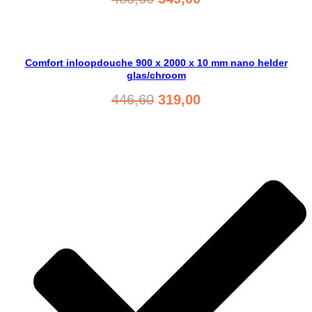
prijs
prijs
was:
is:
Bekijk product
488,60.
349,00.
Comfort inloopdouche 900 x 2000 x 10 mm nano helder
glas/chroom
Oorspronkelijke
Huidige
446,60
319,00
prijs
prijs
was:
is:
Bekijk product
446,60.
319,00.