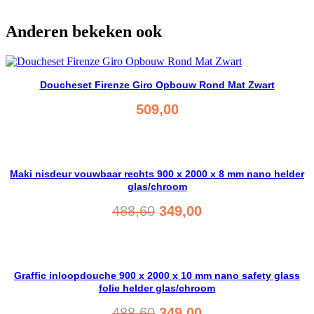
Anderen bekeken ook
Doucheset Firenze Giro Opbouw Rond Mat Zwart
509,00
Bekijk product
Maki nisdeur vouwbaar rechts 900 x 2000 x 8 mm nano helder
glas/chroom
Oorspronkelijke
Huidige
488,60
349,00
prijs
prijs
was:
is:
Bekijk product
488,60.
349,00.
Graffic inloopdouche 900 x 2000 x 10 mm nano safety glass
folie helder glas/chroom
Oorspronkelijke
Huidige
488,60
349,00