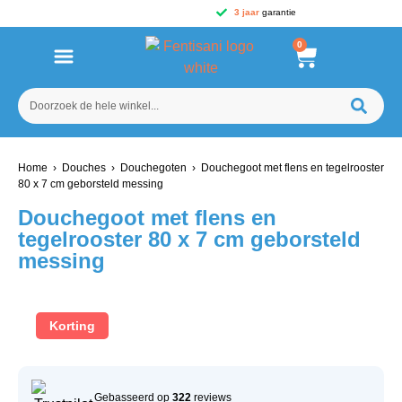
3 jaar
garantie
0
Home
›
Douches
›
Douchegoten
› Douchegoot met flens en tegelrooster
80 x 7 cm geborsteld messing
Douchegoot met flens en
tegelrooster 80 x 7 cm geborsteld
messing
Korting
Gebasseerd op
322
reviews