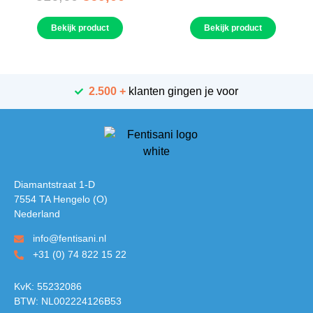
Bekijk product
Bekijk product
2.500 +
klanten gingen je voor
Diamantstraat 1-D
7554 TA Hengelo (O)
Nederland
info@fentisani.nl
+31 (0) 74 822 15 22
KvK: 55232086
BTW: NL002224126B53