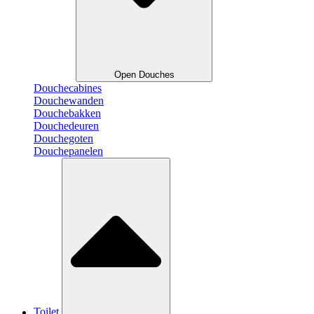
Open Douches
Douchecabines
Douchewanden
Douchebakken
Douchedeuren
Douchegoten
Douchepanelen
Toilet