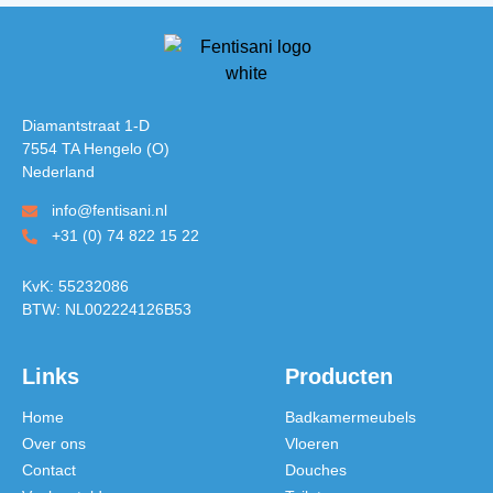
Diamantstraat 1-D
7554 TA Hengelo (O)
Nederland
info@fentisani.nl
+31 (0) 74 822 15 22
KvK: 55232086
BTW: NL002224126B53
Links
Producten
Home
Badkamermeubels
Over ons
Vloeren
Contact
Douches