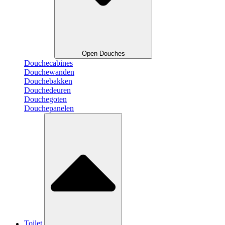
Open Douches
Douchecabines
Douchewanden
Douchebakken
Douchedeuren
Douchegoten
Douchepanelen
Toilet