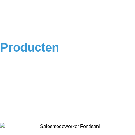
Contact
Veelgestelde vragen
Algemene voorwaarden
Privacyverklaring
Producten
Badkamermeubels
Vloeren
Douches
Toilet
Baden
Kranen
Accessoires
Sale