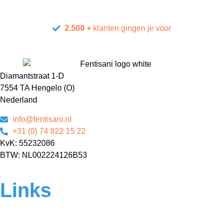
2.500 +
klanten gingen je voor
Diamantstraat 1-D
7554 TA Hengelo (O)
Nederland
info@fentisani.nl
+31 (0) 74 822 15 22
KvK: 55232086
BTW: NL002224126B53
Links
Home
Over ons