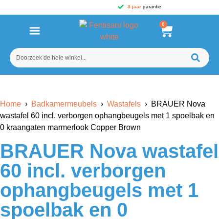
3 jaar
garantie
0
Home
›
Badkamermeubels
›
Wastafels
› BRAUER Nova
wastafel 60 incl. verborgen ophangbeugels met 1 spoelbak en
0 kraangaten marmerlook Copper Brown
BRAUER Nova wastafel
60 incl. verborgen
ophangbeugels met 1
spoelbak en 0