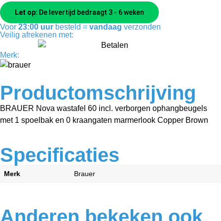
Let op:
De levertijd bedraagt 3 - 6 weken
Voor
23:00 uur
besteld =
vandaag
verzonden
Veilig afrekenen met:
Merk:
Productomschrijving
BRAUER Nova wastafel 60 incl. verborgen ophangbeugels
met 1 spoelbak en 0 kraangaten marmerlook Copper Brown
Specificaties
Merk
Brauer
Anderen bekeken ook