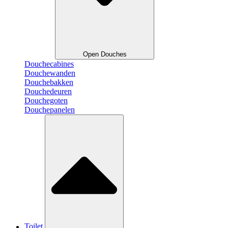
Open Douches
Douchecabines
Douchewanden
Douchebakken
Douchedeuren
Douchegoten
Douchepanelen
Toilet