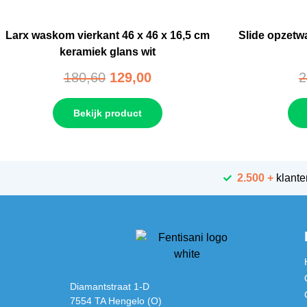
Larx waskom vierkant 46 x 46 x 16,5 cm
Slide opzetwa
keramiek glans wit
180,60
129,00
2
Bekijk product
2.500 +
klante
Diamantstraat 1-D
7554 TA Hengelo (O)