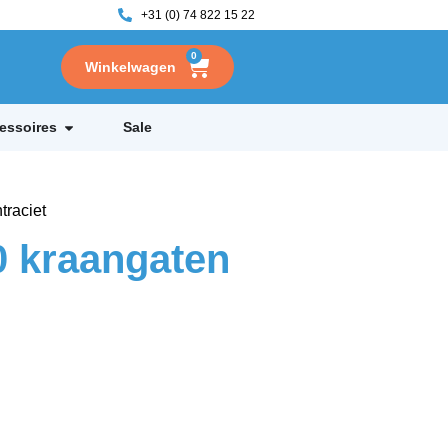
+31 (0) 74 822 15 22
0
essoires
Sale
traciet
0 kraangaten