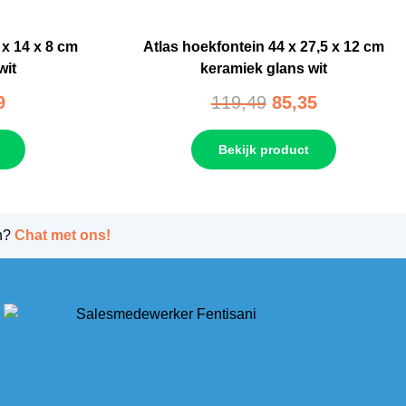
 x 14 x 8 cm
Atlas hoekfontein 44 x 27,5 x 12 cm
wit
keramiek glans wit
9
119,49
85,35
Bekijk product
n?
Chat met ons!