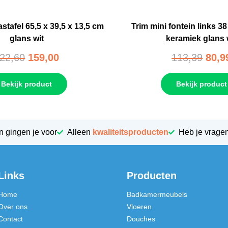
stafel 65,5 x 39,5 x 13,5 cm
Trim mini fontein links 38
glans wit
keramiek glans 
22,60
159,00
113,39
80,9
Bekijk product
Bekijk product
n gingen je voor
Alleen
kwaliteitsproducten
Heb je vrage
Links
Producten
Home
Badkamermeubels
Over ons
Vloeren
Contact
Douches