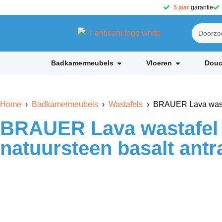
5 jaar
garantie
Badkamermeubels
Vloeren
Douc
Home
›
Badkamermeubels
›
Wastafels
› BRAUER Lava wastafe
BRAUER Lava wastafel 
natuursteen basalt antr