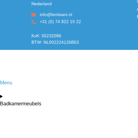
Nederland
info@fentisani.nl
+31 (0) 74 822 15 22
KvK: 55232086
BTW: NL002224126B53
Menu
Badkamermeubels