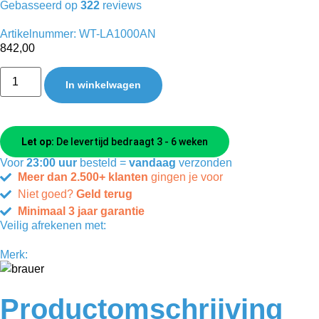
Gebasseerd op
322
reviews
Artikelnummer: WT-LA1000AN
842,00
In winkelwagen
Let op:
De levertijd bedraagt 3 - 6 weken
Voor
23:00 uur
besteld =
vandaag
verzonden
Meer dan 2.500+ klanten
gingen je voor
Niet goed?
Geld terug
Minimaal 3 jaar garantie
Veilig afrekenen met:
Merk:
Productomschrijving