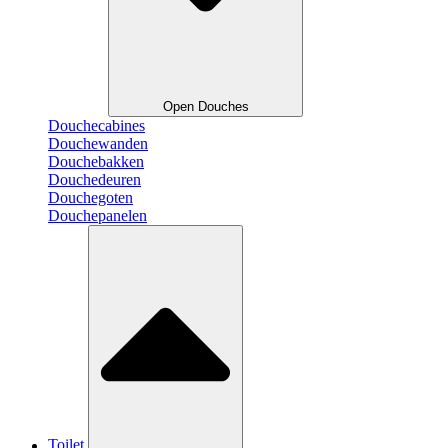
Open Douches
Douchecabines
Douchewanden
Douchebakken
Douchedeuren
Douchegoten
Douchepanelen
Toilet