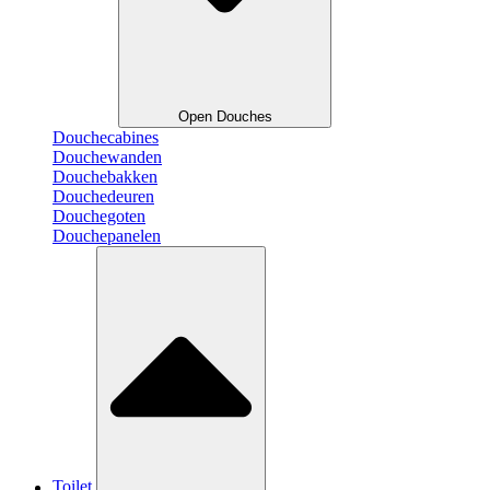
Open Douches
Douchecabines
Douchewanden
Douchebakken
Douchedeuren
Douchegoten
Douchepanelen
Toilet