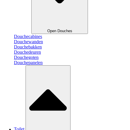
Open Douches
Douchecabines
Douchewanden
Douchebakken
Douchedeuren
Douchegoten
Douchepanelen
Toilet