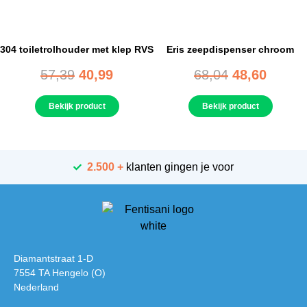
304 toiletrolhouder met klep RVS
Eris zeepdispenser chroom
57,39
40,99
68,04
48,60
Bekijk product
Bekijk product
2.500 +
klanten gingen je voor
Diamantstraat 1-D
7554 TA Hengelo (O)
Nederland