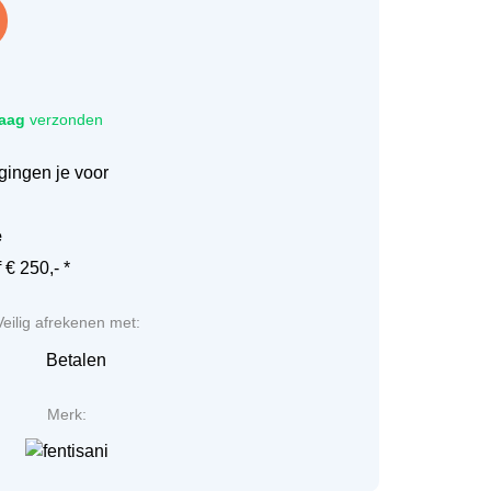
aag
verzonden
gingen je voor
e
€ 250,- *
Veilig afrekenen met:
Merk: