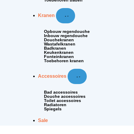
Toebehoren baden
Kranen
Opbouw regendouche
Inbouw regendouche
Douchekranen
Wastafelkranen
Badkranen
Keukenkranen
Fonteinkranen
Toebehoren kranen
Accessoires
Bad accessoires
Douche accessoires
Toilet accessoires
Radiatoren
Spiegels
Sale