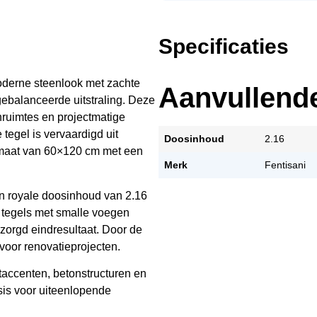
Specificaties
oderne steenlook met zachte
Aanvullende
gebalanceerde uitstraling. Deze
nruimtes en projectmatige
 tegel is vervaardigd uit
Doosinhoud
2.16
rmaat van 60×120 cm met een
Merk
Fentisani
een royale doosinhoud van 2.16
 tegels met smalle voegen
rzorgd eindresultaat. Door de
 voor renovatieprojecten.
accenten, betonstructuren en
sis voor uiteenlopende