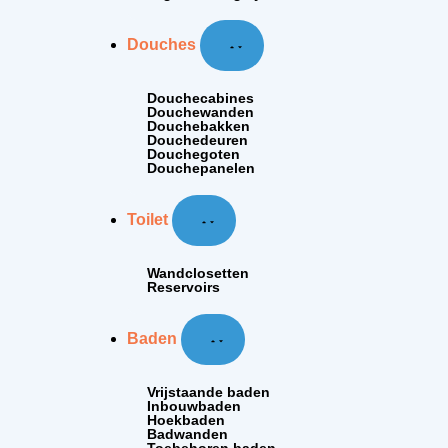
Douches
Douchecabines
Douchewanden
Douchebakken
Douchedeuren
Douchegoten
Douchepanelen
Toilet
Wandclosetten
Reservoirs
Baden
Vrijstaande baden
Inbouwbaden
Hoekbaden
Badwanden