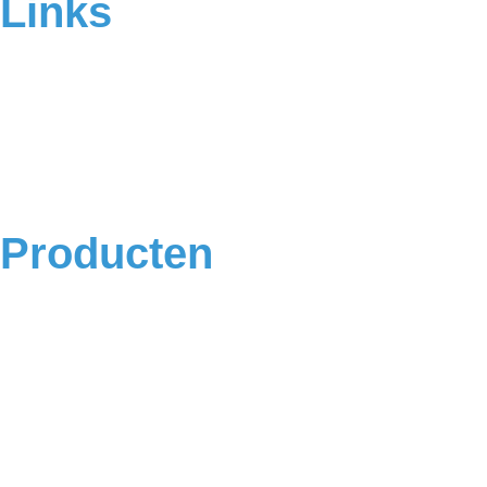
Links
Home
Over ons
Contact
Veelgestelde vragen
Algemene voorwaarden
Privacyverklaring
Producten
Badkamermeubels
Vloeren
Douches
Toilet
Baden
Kranen
Accessoires
Sale