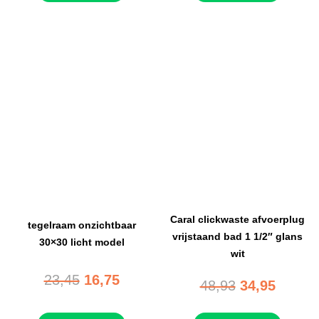
Caral clickwaste afvoerplug
tegelraam onzichtbaar
vrijstaand bad 1 1/2″ glans
30×30 licht model
wit
23,45
16,75
48,93
34,95