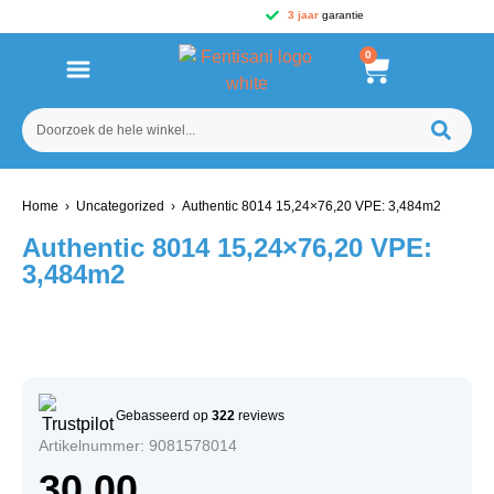
3 jaar
garantie
0
Home
›
Uncategorized
› Authentic 8014 15,24×76,20 VPE: 3,484m2
Authentic 8014 15,24×76,20 VPE:
3,484m2
Gebasseerd op
322
reviews
Artikelnummer: 9081578014
30,00