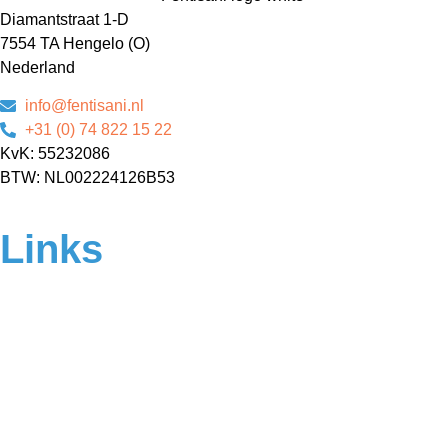
Diamantstraat 1-D
7554 TA Hengelo (O)
Nederland
info@fentisani.nl
+31 (0) 74 822 15 22
KvK: 55232086
BTW: NL002224126B53
Links
Home
Over ons
Contact
Veelgestelde vragen
Algemene voorwaarden
Privacyverklaring