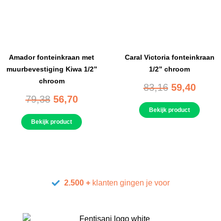
Amador fonteinkraan met
Caral Victoria fonteinkraan
muurbevestiging Kiwa 1/2”
1/2” chroom
chroom
83,16
59,40
79,38
56,70
Bekijk product
Bekijk product
2.500 +
klanten gingen je voor