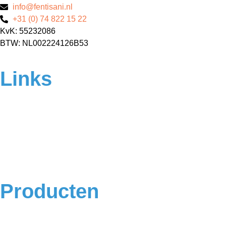
info@fentisani.nl
+31 (0) 74 822 15 22
KvK: 55232086
BTW: NL002224126B53
Links
Home
Over ons
Contact
Veelgestelde vragen
Algemene voorwaarden
Privacyverklaring
Producten
Badkamermeubels
Vloeren