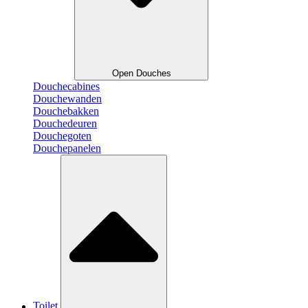
Open Douches
Douchecabines
Douchewanden
Douchebakken
Douchedeuren
Douchegoten
Douchepanelen
Toilet