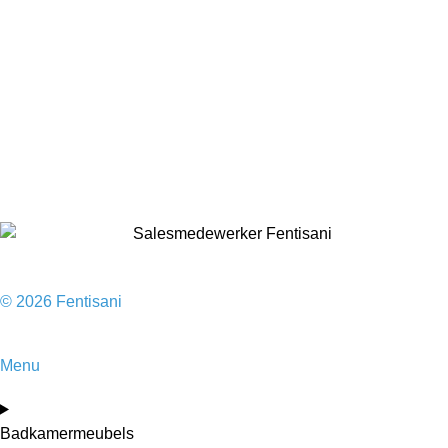
Badkamermeubels
Vloeren
Douches
Toilet
Baden
Kranen
Accessoires
Sale
© 2026 Fentisani
Menu
Badkamermeubels