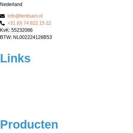
Nederland
info@fentisani.nl
+31 (0) 74 822 15 22
KvK: 55232086
BTW: NL002224126B53
Links
Home
Over ons
Contact
Veelgestelde vragen
Algemene voorwaarden
Privacyverklaring
Producten