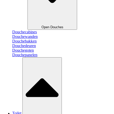
Open Douches
Douchecabines
Douchewanden
Douchebakken
Douchedeuren
Douchegoten
Douchepanelen
Toilet