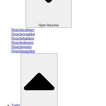
Open Douches
Douchecabines
Douchewanden
Douchebakken
Douchedeuren
Douchegoten
Douchepanelen
Toilet