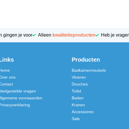
n gingen je voor
Alleen
kwaliteitsproducten
Heb je vrage
Links
Producten
Home
Badkamermeubels
Over ons
Vloeren
Contact
Douches
Veelgestelde vragen
Toilet
Algemene voorwaarden
Baden
Privacyverklaring
Kranen
Accessoires
Sale