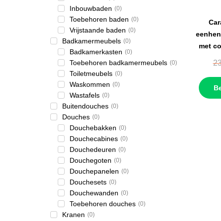
Inbouwbaden
(
0
)
Toebehoren baden
(
0
)
Car
Vrijstaande baden
(
0
)
eenhen
Badkamermeubels
(
0
)
met co
Badkamerkasten
(
0
)
Toebehoren badkamermeubels
23
(
0
)
Toiletmeubels
(
0
)
Waskommen
(
0
)
Be
Wastafels
(
0
)
Buitendouches
(
0
)
Douches
(
0
)
Douchebakken
(
0
)
Douchecabines
(
0
)
Douchedeuren
(
0
)
Douchegoten
(
0
)
Douchepanelen
(
0
)
Douchesets
(
0
)
Douchewanden
(
0
)
Toebehoren douches
(
0
)
Kranen
(
0
)