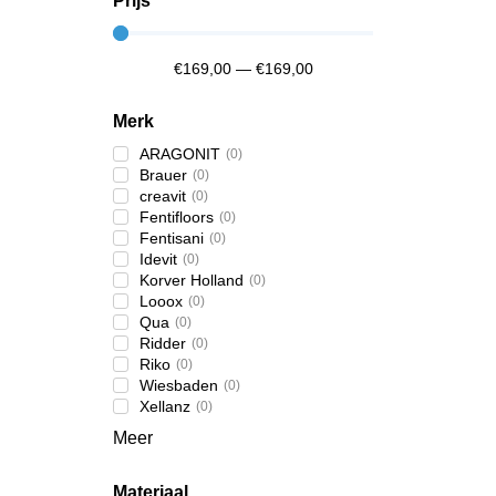
Prijs
€
169,00
—
€
169,00
Merk
ARAGONIT
(
0
)
Brauer
(
0
)
creavit
(
0
)
Fentifloors
(
0
)
Fentisani
(
0
)
Idevit
(
0
)
Korver Holland
(
0
)
Looox
(
0
)
Qua
(
0
)
Ridder
(
0
)
Riko
(
0
)
Wiesbaden
(
0
)
Xellanz
(
0
)
Meer
Materiaal