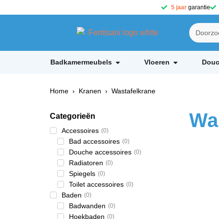
5 jaar
garantie
Badkamermeubels
Vloeren
Douc
Home
›
Kranen
› Wastafelkrane
Wa
Categorieën
Accessoires
(
0
)
Bad accessoires
(
0
)
Douche accessoires
(
0
)
Radiatoren
(
0
)
Spiegels
(
0
)
Toilet accessoires
(
0
)
Baden
(
0
)
Badwanden
(
0
)
Hoekbaden
(
0
)