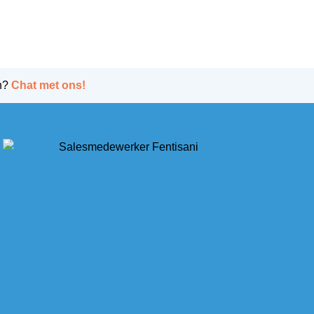
n?
Chat met ons!