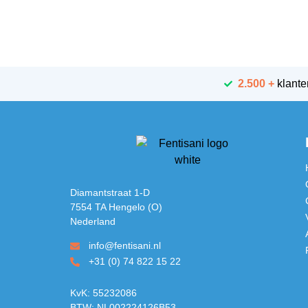
2.500 +
klante
Diamantstraat 1-D
7554 TA Hengelo (O)
Nederland
info@fentisani.nl
+31 (0) 74 822 15 22
KvK: 55232086
BTW: NL002224126B53