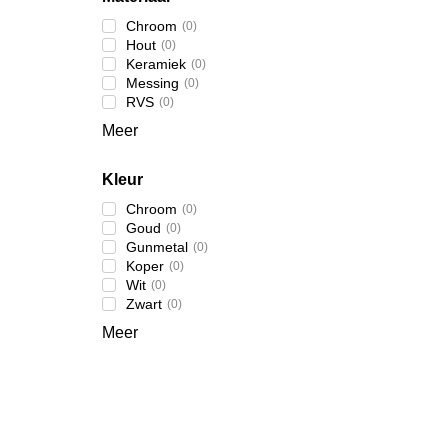
Chroom
(
0
)
Hout
(
0
)
Keramiek
(
0
)
Messing
(
0
)
RVS
(
0
)
Meer
Kleur
Chroom
(
0
)
Goud
(
0
)
Gunmetal
(
0
)
Koper
(
0
)
Wit
(
0
)
Zwart
(
0
)
Meer