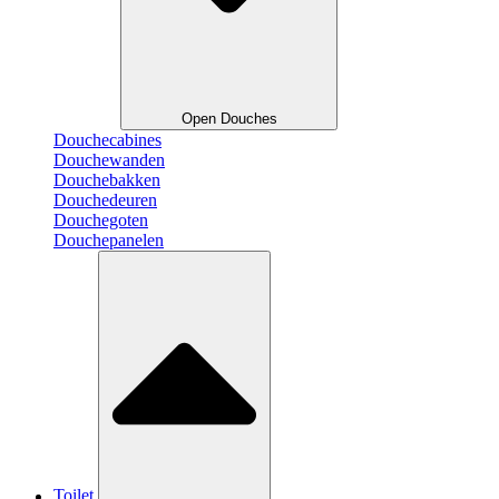
Open Douches
Douchecabines
Douchewanden
Douchebakken
Douchedeuren
Douchegoten
Douchepanelen
Toilet