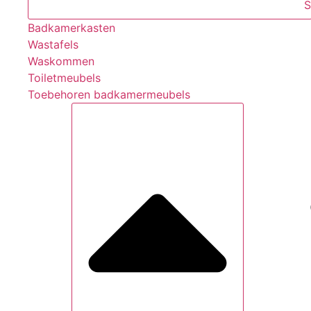
S
Badkamerkasten
Wastafels
Waskommen
Toiletmeubels
Toebehoren badkamermeubels