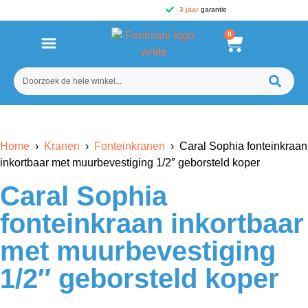
3 jaar
garantie
0
Home
›
Kranen
›
Fonteinkranen
› Caral Sophia fonteinkraan
inkortbaar met muurbevestiging 1/2″ geborsteld koper
Caral Sophia
fonteinkraan inkortbaar
met muurbevestiging
1/2″ geborsteld koper