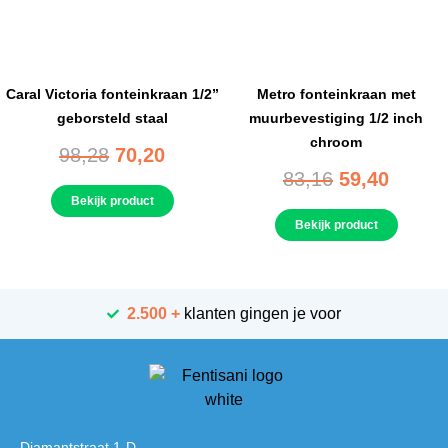
Caral Victoria fonteinkraan 1/2”
Metro fonteinkraan met
geborsteld staal
muurbevestiging 1/2 inch
chroom
98,28
70,20
83,16
59,40
Bekijk product
Bekijk product
2.500 +
klanten gingen je voor
Diamantstraat 1-D