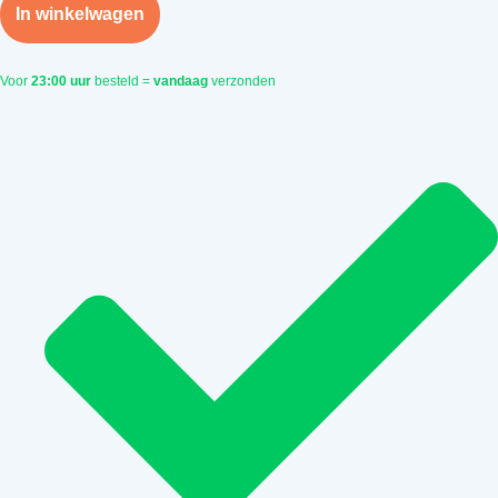
met
was:
is:
In winkelwagen
plafondbevestiging
15
98,28.
70,20.
cm
gunmetal
Voor
23:00 uur
besteld =
vandaag
verzonden
aantal