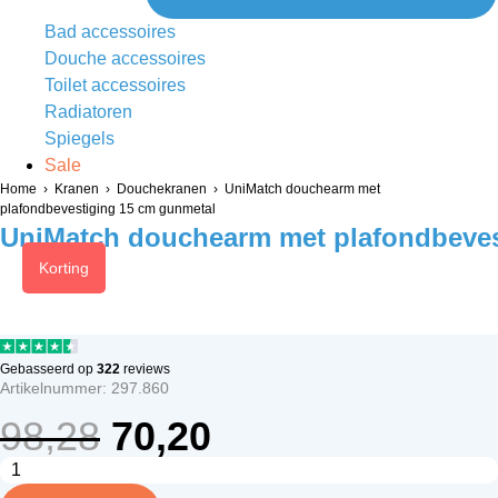
Bad accessoires
Douche accessoires
Toilet accessoires
Radiatoren
Spiegels
Sale
Home
›
Kranen
›
Douchekranen
› UniMatch douchearm met
plafondbevestiging 15 cm gunmetal
UniMatch douchearm met plafondbeves
Korting
Gebasseerd op
322
reviews
Artikelnummer: 297.860
Oorspronkelijke
Huidige
98,28
70,20
prijs
prijs
UniMatch
douchearm