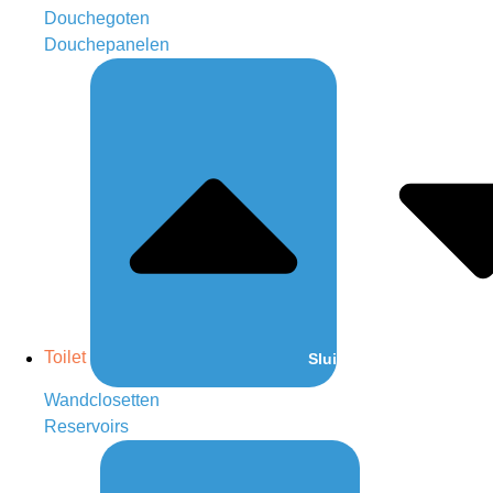
Douchegoten
Douchepanelen
Toilet
Sluit Toilet
Wandclosetten
Reservoirs