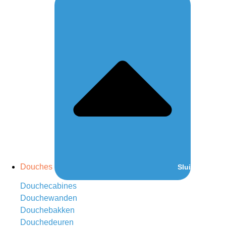
Douches
Sluit Douches
Douchecabines
Douchewanden
Douchebakken
Douchedeuren