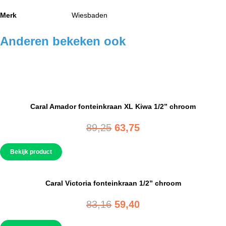
Merk
Wiesbaden
Anderen bekeken ook
Caral Amador fonteinkraan XL Kiwa 1/2” chroom
Oorspronkelijke
Huidige
89,25
63,75
prijs
prijs
Bekijk product
was:
is:
89,25.
63,75.
Caral Victoria fonteinkraan 1/2” chroom
Oorspronkelijke
Huidige
83,16
59,40
prijs
prijs