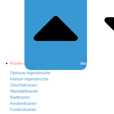
Kranen
Sluit Kranen
Opbouw regendouche
Inbouw regendouche
Douchekranen
Wastafelkranen
Badkranen
Keukenkranen
Fonteinkranen