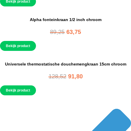
Bekijk product
was:
is:
83,16.
59,40.
Alpha fonteinkraan 1/2 inch chroom
Oorspronkelijke
Huidige
89,25
63,75
prijs
prijs
Bekijk product
was:
is:
89,25.
63,75.
Universele thermostatische douchemengkraan 15cm chroom
Oorspronkelijke
Huidige
128,52
91,80
prijs
prijs
Bekijk product
was:
is:
128,52.
91,80.