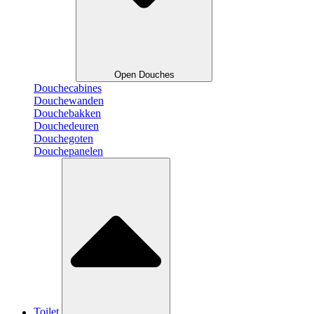
Open Douches
Douchecabines
Douchewanden
Douchebakken
Douchedeuren
Douchegoten
Douchepanelen
Toilet