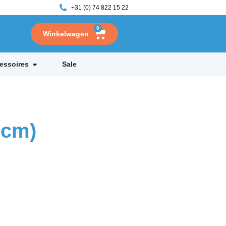
+31 (0) 74 822 15 22
0
essoires
Sale
0cm)