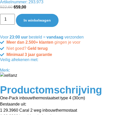
Artikelnummer: 293.973
922,60
659,00
In winkelwagen
Voor
23:00 uur
besteld =
vandaag
verzonden
Meer dan 2.500+ klanten
gingen je voor
Niet goed?
Geld terug
Minimaal 3 jaar garantie
Veilig afrekenen met:
Merk:
Productomschrijving
One-Pack inbouwthermostaatset type 4 (30cm)
Bestaande uit:
1 29.3960 Caral 2 weg inbouwthermostaat