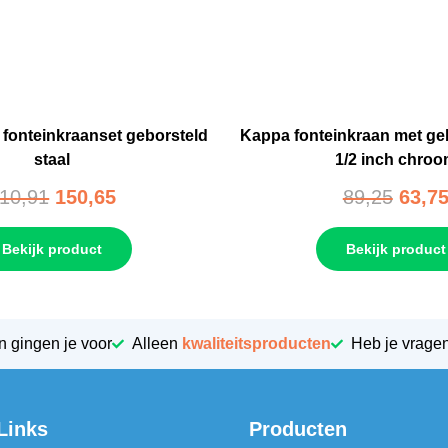
a fonteinkraanset geborsteld
Kappa fonteinkraan met ge
staal
1/2 inch chro
10,91
150,65
89,25
63,7
Bekijk product
Bekijk product
n gingen je voor
Alleen
kwaliteitsproducten
Heb je vrage
Links
Producten