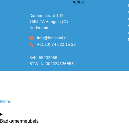
Diamantstraat 1-D
7554 TA Hengelo (O)
Nederland
info@fentisani.nl
+31 (0) 74 822 15 22
KvK: 55232086
BTW: NL002224126B53
Menu
Badkamermeubels