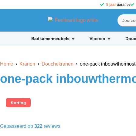
5 jaar
garantie
Badkamermeubels
Vloeren
Douc
Home
›
Kranen
›
Douchekranen
› one-pack inbouwthermosta
one-pack inbouwthermo
Korting
Gebasseerd op
322
reviews