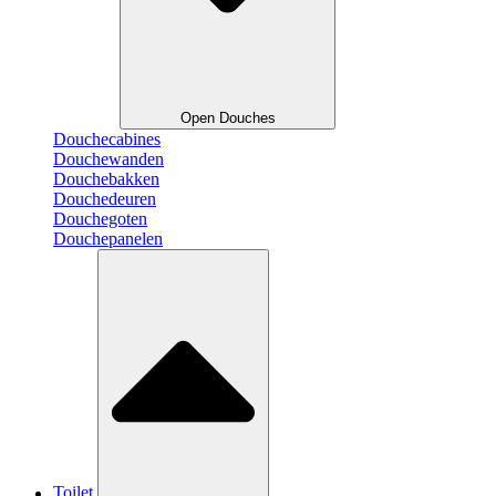
Open Douches
Douchecabines
Douchewanden
Douchebakken
Douchedeuren
Douchegoten
Douchepanelen
Toilet